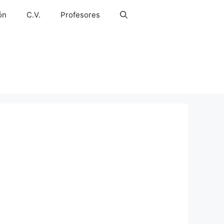
ón
C.V.
Profesores