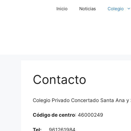
Saltar
Inicio
Noticias
Colegio
al
contenido
Contacto
Colegio Privado Concertado Santa Ana y
Código de centro
: 46000249
Tel:
961261984