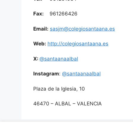
Fax:
961266426
Email:
sasjm@colegiosantaana.es
Web:
http://colegiosantaana.es
X:
@santaanaalbal
Instagram
:
@santaanaalbal
Plaza de la Iglesia, 10
46470 – ALBAL – VALENCIA